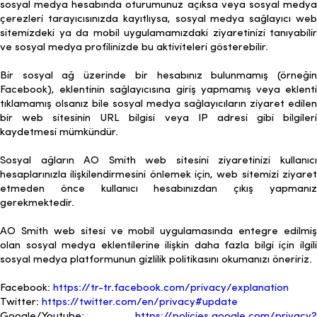
sosyal medya hesabında oturumunuz açıksa veya sosyal medya
çerezleri tarayıcısınızda kayıtlıysa, sosyal medya sağlayıcı web
sitemizdeki ya da mobil uygulamamızdaki ziyaretinizi tanıyabilir
ve sosyal medya profilinizde bu aktiviteleri gösterebilir.
Bir sosyal ağ üzerinde bir hesabınız bulunmamış (örneğin
Facebook), eklentinin sağlayıcısına giriş yapmamış veya eklenti
tıklamamış olsanız bile sosyal medya sağlayıcıların ziyaret edilen
bir web sitesinin URL bilgisi veya IP adresi gibi bilgileri
kaydetmesi mümkündür.
Sosyal ağların AO Smith web sitesini ziyaretinizi kullanıcı
hesaplarınızla ilişkilendirmesini önlemek için, web sitemizi ziyaret
etmeden önce kullanıcı hesabınızdan çıkış yapmanız
gerekmektedir.
AO Smith web sitesi ve mobil uygulamasında entegre edilmiş
olan sosyal medya eklentilerine ilişkin daha fazla bilgi için ilgili
sosyal medya platformunun gizlilik politikasını okumanızı öneririz.
Facebook:
https://tr-tr.facebook.com/privacy/explanation
Twitter:
https://twitter.com/en/privacy#update
Google/Youtube:
https://policies.google.com/privacy?