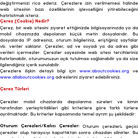
değiştirmenizi rica ederiz. Çerezlere izin verilmemesi halinde
web sitesinin bazı özelliklerinin işlevselliğini yitirebileceğini
hatırlatmak isteriz.
Çerez (Cookie) Nedir?
Çerez, bir web sitesini ziyaret ettiğinizde bilgisayarınızda ya da
mobil cihazınızda depolanan küçük metin dosyalarıdır. Bu
dosyalarda IP adresiniz, oturum bilgileriniz, eriştiğiniz sayfalar
vb. veriler saklanır. Çerezler, ad ve soyadı ya da adres gibi
verileri içermezler. Çerezler sayesinde web sitesi tercihleriniz
hatırlanabilir, oturumunuzun açık tutulması sağlanabilir ya da size
ilgilendiğiniz içerik sunulabilir.
Çerezlere ilişkin detaylı bilgi için
www.aboutcookies.org
v
www.allaboutcookies.org
adreslerini ziyaret edebilirsiniz.
Çerez Türleri
Çerezler mobil cihazlarda depolanma süreleri ve kimin
tarafından yerleştirildikleri gibi kriterlere göre farklı türlere
ayrılmaktadır. Bu kriterler kapsamında temel ayrım şu şekildedir:
Oturum Çerezleri/Kalıcı Çerezler:
,
Oturum çerezleri
geçic
çerezler olup tarayıcıyı kapattıktan sonra cihazdan silinirler. Bu