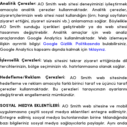
Analitik Çerezler:
AO Smith web sitesi deneyiminizi iyileştirme
amacıyla analitik çerezler kullanmaktadır. Analitik çerezler,
ziyaretçilerimizin web sitesi nasıl kullandığını (örn; hangi sayfaları
ziyaret ettiğini, ziyaret süresini vb.) anlamamızı sağlar. Böylelikle
AO Smith sunduğu içerikleri geliştirebilir ya da web sitesi
tasarımını değiştirebilir. Analitik amaçlar için web analiz
araçlarından Google Analytics kullanılmaktadır. Web izlemeye
ilişkin ayrıntılı bilgiyi
Google Gizlilik Politikasında
bulabilirsiniz.
Google Analytics kapsamı dışında kalmak için
tıklayınız.
İşlevsellik Çerezleri:
Web sitesini tekrar ziyaret ettiğinizde di
tercihlerinizin, bölge seçiminizin vb. hatırlanmasına olanak sağlar.
Hedefleme/Reklam Çerezleri:
AO Smith web sitesind
hedefleme ve reklam amacıyla farklı birinci taraf ve üçüncü taraf
çerezler kullanmaktadır. Bu çerezleri tarayıcınızın ayarlarını
değiştirerek engellemeniz mümkündür.
SOSYAL MEDYA EKLENTİLERİ:
AO Smith web sitesine ve mobil
uygulamasına çeşitli sosyal medya eklentileri entegre edilmiştir.
Entegre edilmiş sosyal medya butonlarından birine tıklandığında
bazı bilgileriniz sosyal medya sağlayıcılarla paylaşılır. Aynı anda