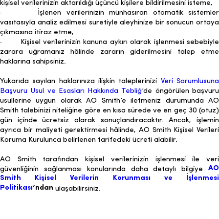
kişisel verilerinizin aktarıldığı üçüncü kişilere bildirilmesini isteme,
· İşlenen verilerinizin münhasıran otomatik sistemler
vasıtasıyla analiz edilmesi suretiyle aleyhinize bir sonucun ortaya
çıkmasına itiraz etme,
· Kişisel verilerinizin kanuna aykırı olarak işlenmesi sebebiyle
zarara uğramanız hâlinde zararın giderilmesini talep etme
haklarına sahipsiniz.
Yukarıda sayılan haklarınıza ilişkin taleplerinizi
Veri Sorumlusun
Başvuru Usul ve Esasları Hakkında Tebliğ
’de öngörülen başvur
usullerine uygun olarak AO Smith’e iletmeniz durumunda AO
Smith talebinizi niteliğine göre en kısa sürede ve en geç 30 (otuz)
gün içinde ücretsiz olarak sonuçlandıracaktır. Ancak, işlemin
ayrıca bir maliyeti gerektirmesi hâlinde, AO Smith Kişisel Verileri
Koruma Kurulunca belirlenen tarifedeki ücreti alabilir.
AO Smith tarafından kişisel verilerinizin işlenmesi ile veri
AO
güvenliğinin sağlanması konularında daha detaylı bilgiye
Smith Kişisel Verilerin Korunması ve İşlenmesi
Politikası
’ndan
ulaşabilirsiniz.