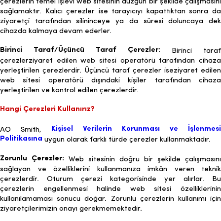
çerezlerin temel işlevi web sitesinin düzgün bir şekilde çalışmasını
sağlamaktır. Kalıcı çerezler ise tarayıcıyı kapattıktan sonra da
ziyaretçi tarafından silininceye ya da süresi doluncaya dek
cihazda kalmaya devam ederler.
Birinci Taraf/Üçüncü Taraf Çerezler:
Birinci taraf
çerezlerziyaret edilen web sitesi operatörü tarafından cihaza
yerleştirilen çerezlerdir. Üçüncü taraf çerezler iseziyaret edilen
web sitesi operatörü dışındaki kişiler tarafından cihaza
yerleştirilen ve kontrol edilen çerezlerdir.
Hangi Çerezleri Kullanırız?
Kişisel Verilerin Korunması ve İşlenmesi
AO Smith,
Politikasına
uygun olarak farklı türde çerezler kullanmaktadır.
Zorunlu Çerezler:
Web sitesinin doğru bir şekilde çalışmasını
sağlayan ve özelliklerini kullanmanıza imkân veren teknik
çerezlerdir. Oturum çerezi kategorisinde yer alırlar. Bu
çerezlerin engellenmesi halinde web sitesi özelliklerinin
kullanılamaması sonucu doğar. Zorunlu çerezlerin kullanımı için
ziyaretçilerimizin onayı gerekmemektedir.