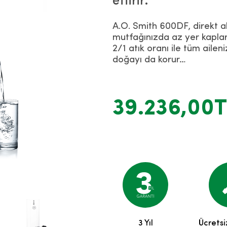
ettirir.
A.O. Smith 600DF, direkt akı
mutfağınızda az yer kaplar
2/1 atık oranı ile tüm aileni
doğayı da korur…
39.236,00
3 Yıl
Ücretsi