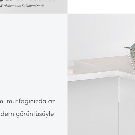
rımı mutfağınızda az
modern görüntüsüyle