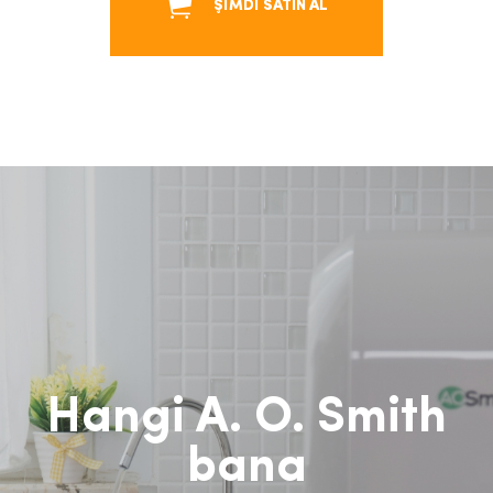
ŞİMDİ SATIN AL
Hangi A. O. Smith
bana