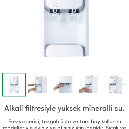
Alkali filtresiyle yüksek mineralli su.
Frezya serisi, tezgah üstü ve tam boy kullanım
modelleriyle eviniz ve ofisiniz için idealdir. Sıcak ve