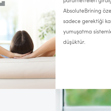
parametreleri gird
AbsoluteBrining özel
sadece gerektiği kad
yumuşatma sistemle
düşüktür.