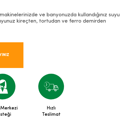
yle makinelerinizde ve banyonuzda kullandığınız suyu
Suyunuz kireçten, tortudan ve ferro demirden
YINIZ
 Merkezi
Hızlı
steği
Teslimat