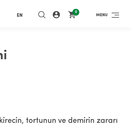
0
MENU
EN
ni
irecin, tortunun ve demirin zararı