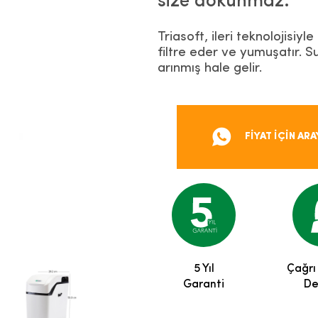
size dokunmaz.
Triasoft, ileri teknolojisi
filtre eder ve yumuşatır. 
arınmış hale gelir.
FİYAT İÇİN ARA
5 Yıl
Çağrı
Garanti
De