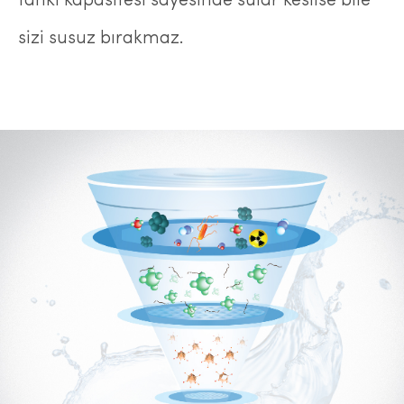
tankı kapasitesi sayesinde sular kesilse bile
sizi susuz bırakmaz.